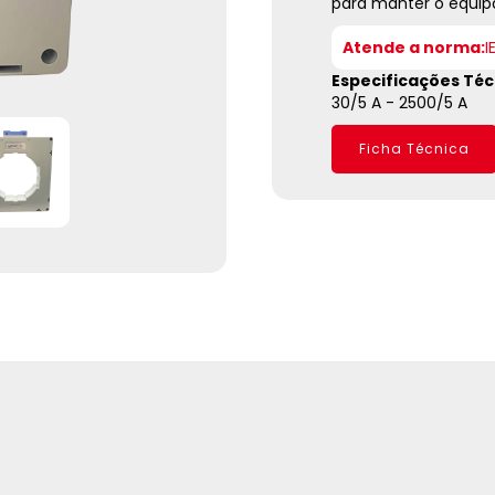
para manter o equi
Atende a norma:
I
Especificações Téc
30/5 A - 2500/5 A
Ficha Técnica